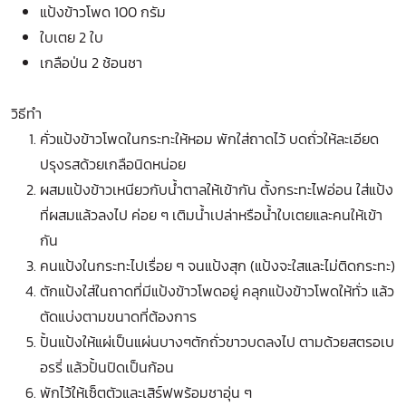
แป้งข้าวโพด 100 กรัม
ใบเตย 2 ใบ
เกลือป่น 2 ช้อนชา
วิธีทำ
คั่วแป้งข้าวโพดในกระทะให้หอม พักใส่ถาดไว้ บดถั่วให้ละเอียด
ปรุงรสด้วยเกลือนิดหน่อย
ผสมแป้งข้าวเหนียวกับน้ำตาลให้เข้ากัน ตั้งกระทะไฟอ่อน ใส่แป้ง
ที่ผสมแล้วลงไป ค่อย ๆ เติมน้ำเปล่าหรือน้ำใบเตยและคนให้เข้า
กัน
คนแป้งในกระทะไปเรื่อย ๆ จนแป้งสุก (แป้งจะใสและไม่ติดกระทะ)
ตักแป้งใส่ในถาดที่มีแป้งข้าวโพดอยู่ คลุกแป้งข้าวโพดให้ทั่ว แล้ว
ตัดแบ่งตามขนาดที่ต้องการ
ปั้นแป้งให้แผ่เป็นแผ่นบางๆตักถั่วขาวบดลงไป ตามด้วยสตรอเบ
อรรี่ แล้วปั้นปิดเป็นก้อน
พักไว้ให้เซ็ตตัวและเสิร์ฟพร้อมชาอุ่น ๆ