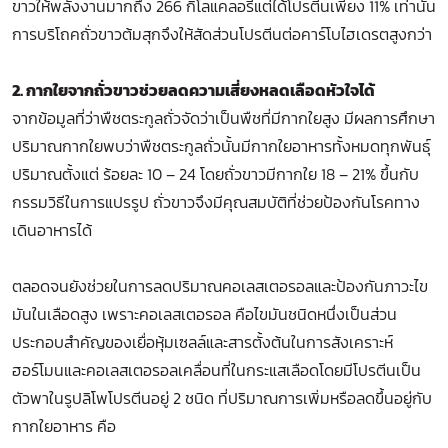
ขาวให้พลังงานมากถึง 266 กิโลแคลอรี่แต่ได้โปรตีนเพียง 11% เท่านั้น
การบริโถคถั่วขาวต้มสุกจึงให้สัดส่วนโปรตีนต่อคาร์โบไฮเดรตสูงกว่า
2. กากใยจากถั่วขาวช่วยลดความเสี่ยงหลดเลือดหัวใจได้
จากข้อมูลที่ว่าพืชตระกูลถั่วจัดว่าเป็นพืชที่มีกากใยสูง มีผลการศึกษา
ปริมาณกากใยพบว่าพืชตระกูลถั่วนั้นมีกากใยอาหารทั้งหมดทุกพันธุ์
ปริมาณตั้งแต่ ร้อยละ 10 – 24 โดยถั่วขาวมีกากใย 18 – 21% ขึ้นกับ
กรรมวิธีในการแปรรูป ถั่วขาวจึงมีคุณสมบัติที่ช่วยป้องกันโรคทาง
เดินอาหารได้
ตลอดจนยังช่วยในการลดปริมาณคอเลสเตอรอลและป้องกันภาวะไข
มันในเลือดสูง เพราะคอเลสเตอรอล คือไขมันชนิดหนึ่งเป็นส่วน
ประกอบสำคัญของเยื่อหุ้มเซลล์และสารตั้งต้นในการสังเคราะห์
ฮอร์โมนและคอเลสเตอรอลเคลื่อนที่ในกระแสเลือดโดยมีโปรตีนเป็น
ตัวพาในรูปลิโพโปรตีนอยู่ 2 ชนิด ที่ปริมาณการเพิ่มหรือลดขึ้นอยู่กับ
กากใยอาหาร คือ