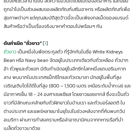
แป้งให้ใช้เวลานานขึ้น ลดความอ้วนได้โดยไม่ต้องอดอาหาร และนิยม
ถูกนำไปเป็นส่วนผสมของผลิตภัณฑ์เสริมอาหาร หรือผลิตภัณฑ์เพื่อ
สุขภาพต่างๆ แต่คุณสมบัติสุดว้าวนี้จะเป็นเพียงกลเม็ดของแบรนด์
สินค้าหรือว่าเป็นเรื่องจริงมาหาคำตอบไปพร้อมๆ กัน
ต้นกำเนิด “ถั่วขาว”
[
1
]
ถั่วขาว
เป็นหนึ่งในพืชตระกูลถั่ว ที่รู้จักกันในชื่อ White Kidneys
Bean หรือ Navy bean จัดอยู่ในประเภทเดียวกับถั่วเหลือง ถั่วปาก
อ้า ถั่วพูและถั่วแขก มีต้นกำเนิดอยู่ในอีกซีกโลกหนึ่งแถบอริเมกาก
ลาง พบมากในประเทศแม็กซิโกและกัวเตมาลา มักอยู่ในพื้นที่สูง
เจริญเติบโตได้ดีในที่สูง (800 – 1,500 เมตร เหนือระดับน้ำทะเล) และ
มีอากาศเย็น 18 - 24 องศาเซลเซียส โดยชาวแอชเทกส์ ซึ่งจะเป็นถั่ว
ขาวที่มีลักษณะคล้ายกับถั่วฝักยาวในบ้านเรา และถั่วบอร์ลอตติ ใน
ต่างประเทศ และแพร่หลายมาในยุโรปในช่วงหลังจากที่ค้นพบทวีป
อเมริกา ผ่านการทำสงครามหรือล่าอาณานิคมจากทหารเรือที่นำ
เมล็ดถั่วขาวมาด้วย