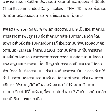
อาหารที่แนะนำให้บริโภคประจำวันสำหรับคนไทยอายุตั้งแต่ 6 ปีขึ้นไป
(Thai Recommended Daily Intakes - THAI RDI) พบว่าถั่วขาวมี
วิตามินที่มีร้อยละของสารอาหารที่แนะนำมากที่สุดคือ
โฟเลต (Folate) ถึง 85 % โฟเลตหรือวิตามิน บี 9
เป็นส่วนสำคัญใน
การสร้างสารพันธุกรรม ซึ่งสำคัญมากสำหรับทารกและเด็ก โดย
เฉพาะอย่างยิ่งสำหรับหญิงตั้งครรภ์ ส่วนวิตามินที่พบรองลงมาคือ
วิตามินอี (21%) และ ไทอามีน (20%) วิตามินอีทำหน้าที่ในการสร้าง
เซลล์เม็ดเลือดแดง อาการจากการขาดวิตามินอีคือ กล้ามเนื้ออ่อน
แรง สูญเสียมวลกล้ามเนื้อ มีปัญหาในการมองเห็นและเดินไม่ตรง
ส่วนไทอามีนหรือวิตามีนบี 1 ช่วยป้องกันอาการเหน็บชา อาจเรียกได้
ว่าเป็นวิตามินต่อต้านความเครียด เนื่องจากไทอามีนช่วยเพิ่มความ
แข็งแรงให้ระบบภูมิคุ้มกันของร่างกาย ทำให้ร่างกายต้านทาน
ความเครียดได้ดีขึ้นแร่ธาตุที่พบมากในถั่วขาว 3 อันดับแรกคือ เหล็ก
แมกนีเซียมและแมงกานีส