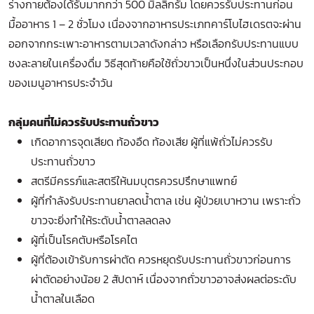
ร่างกายต้องได้รับมากกว่า 500 มิลลิกรัม โดยควรรับประทานก่อน
มื้ออาหาร 1 – 2 ชั่วโมง เนื่องจากอาหารประเภทคาร์โบไฮเดรตจะผ่าน
ออกจากกระเพาะอาหารตามเวลาดังกล่าว หรือเลือกรับประทานแบบ
ชงละลายในเครื่องดื่ม วิธีสุดท้ายคือใช้ถั่วขาวเป็นหนึ่งในส่วนประกอบ
ของเมนูอาหารประจำวัน
กลุ่มคนที่ไม่ควรรับประทานถั่วขาว
เกิดอาการจุดเสียด ท้องอืด ท้องเสีย ผู้ที่แพ้ถั่วไม่ควรรับ
ประทานถั่วขาว
สตรีมีครรภ์และสตรีให้นมบุตรควรปรึกษาแพทย์
ผู้ที่กำลังรับประทานยาลดน้ำตาล เช่น ผู้ป่วยเบาหวาน เพราะถั่ว
ขาวจะยิ่งทำให้ระดับน้ำตาลลดลง
ผู้ที่เป็นโรคตับหรือโรคไต
ผู้ที่ต้องเข้ารับการผ่าตัด ควรหยุดรับประทานถั่วขาวก่อนการ
ผ่าตัดอย่างน้อย 2 สัปดาห์ เนื่องจากถั่วขาวอาจส่งผลต่อระดับ
น้ำตาลในเลือด