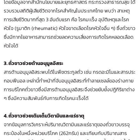
โดยข้อมูลจากสำนักนโยบายและยุทธศาสตร์ กระทรวงสาธารณสุข ได้
รวบรวมสถิติผู้เสียชีวิตจากโรคสำคัญในประเทศไทย พบว่า สาเหตุ
การเสียชีวิตมากที่สุด 3 อันดับแรก คือ โรคมะเร็ง อุบัติเหตุและโรค
หัวใจ (รูมาติก (rheumatic) หัวใจขาดเลือดโรคหัวใจอื่น ๆ) ซึ่งถั่วขาว
ซึ่งมีกากใยอาหารสามารถช่วยลดความเสี่ยงการเกิดโรคหลอดเลือด
หัวใจได้
3. ถั่วขาวช่วยต้านอนุมูลอิสระ
สารต้านอนุมูลอิสระพบได้ในพืชตระกูลถั่ว เช่น กรดอะมิโนและสารประ
กอบฟีนอล เหล่านี้ทำหน้าที่จับอนุมูลอิสระที่ทำลายเซลล์ของร่างกาย
การบริโภคถั่วขาวซึ่งมีสารต้านอนุมูลอิสระจึงช่วยยับยั้งปฏิกิริยาต่าง
ๆ ซึ่งมีความสัมพันธ์กับการเกิดโรคมะเร็งได้
4. ถั่วขาวช่วยเติมเต็มวิตามินและแร่ธาตุ
จากข้อมูลการวิเคราะห์ปริมาณวิตามินและแร่ธาตุของถั่วขาวบรรจุ
กระป๋องในหนึ่งหน่วยบริโภค (262กรัม) และเทียบกับปริมาณสาร