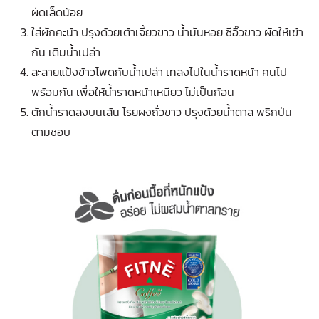
ผัดเล็ดน้อย
ใส่ผักคะน้า ปรุงด้วยเต้าเจี้ยวขาว น้ำมันหอย ซีอิ๊วขาว ผัดให้เข้า
กัน เติมน้ำเปล่า
ละลายแป้งข้าวโพดกับน้ำเปล่า เทลงไปในน้ำราดหน้า คนไป
พร้อมกัน เพื่อให้น้ำราดหน้าเหนียว ไม่เป็นก้อน
ตักน้ำราดลงบนเส้น โรยผงถั่วขาว ปรุงด้วยน้ำตาล พริกป่น
ตามชอบ