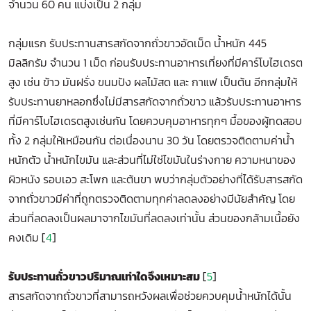
จำนวน 60 คน แบ่งเป็น 2 กลุ่ม
กลุ่มแรก รับประทานสารสกัดจากถั่วขาวอัดเม็ด น้ำหนัก 445
มิลลิกรัม จำนวน 1 เม็ด ก่อนรับประทานอาหารเที่ยงที่มีคาร์โบไฮเดรต
สูง เช่น ข้าว มันฝรั่ง ขนมปัง ผลไม้สด และ กาแฟ เป็นต้น อีกกลุ่มให้
รับประทานยาหลอกซึ่งไม่มีสารสกัดจากถั่วขาว แล้วรับประทานอาหาร
ที่มีคาร์โบไฮเดรตสูงเช่นกัน โดยควบคุมอาหารทุกๆ มื้อของผู้ทดสอบ
ทั้ง 2 กลุ่มให้เหมือนกัน ต่อเนื่องนาน 30 วัน โดยตรวจติดตามค่าน้ำ
หนักตัว น้ำหนักไขมัน และส่วนที่ไม่ใช่ไขมันในร่างกาย ความหนาของ
ผิวหนัง รอบเอว สะโพก และต้นขา พบว่ากลุ่มตัวอย่างที่ได้รับสารสกัด
จากถั่วขาวมีค่าที่ถูกตรวจติดตามทุกค่าลดลงอย่างมีนัยสำคัญ โดย
ส่วนที่ลดลงเป็นผลมาจากไขมันที่ลดลงเท่านั้น ส่วนของกล้ามเนื้อยัง
คงเดิม [
4
]
รับประทานถั่วขาวปริมาณเท่าใดจึงเหมาะสม
[
5
]
สารสกัดจากถั่วขาวที่สามารถหวังผลเพื่อช่วยควบคุมน้ำหนักได้นั้น