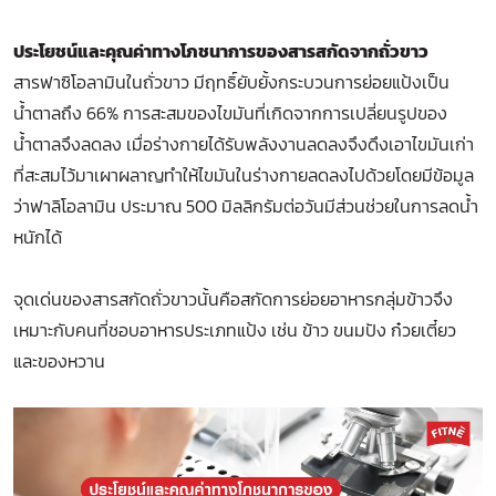
ประโยชน์และคุณค่าทางโภชนาการของสารสกัดจากถั่วขาว
สารฟาซิโอลามินในถั่วขาว มีฤทธิ์ยับยั้งกระบวนการย่อยแป้งเป็น
น้ำตาลถึง 66% การสะสมของไขมันที่เกิดจากการเปลี่ยนรูปของ
น้ำตาลจึงลดลง เมื่อร่างกายได้รับพลังงานลดลงจึงดึงเอาไขมันเก่า
ที่สะสมไว้มาเผาผลาญทำให้ไขมันในร่างกายลดลงไปด้วยโดยมีข้อมูล
ว่าฟาลิโอลามิน ประมาณ 500 มิลลิกรัมต่อวันมีส่วนช่วยในการลดน้ำ
หนักได้
จุดเด่นของสารสกัดถั่วขาวนั้นคือสกัดการย่อยอาหารกลุ่มข้าวจึง
เหมาะกับคนที่ชอบอาหารประเภทแป้ง เช่น ข้าว ขนมปัง ก๋วยเตี๋ยว
และของหวาน