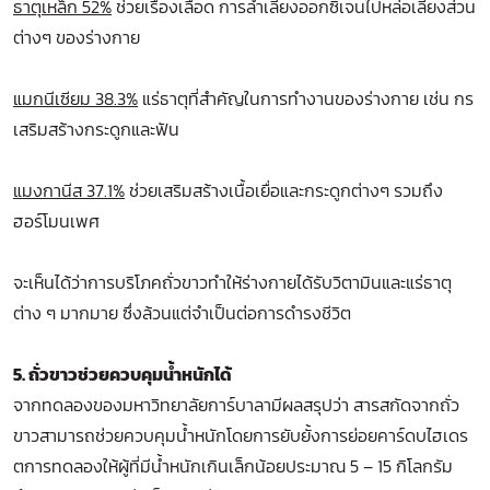
ธาตุเหล็ก 52%
ช่วยเรื่องเลือด การลำเลียงออกซิเจนไปหล่อเลี้ยงส่วน
ต่างๆ ของร่างกาย
แมกนีเซียม 38.3%
แร่ธาตุที่สำคัญในการทำงานของร่างกาย เช่น กร
เสริมสร้างกระดูกและฟัน
แมงกานีส 37.1%
ช่วยเสริมสร้างเนื้อเยื่อและกระดูกต่างๆ รวมถึง
ฮอร์โมนเพศ
จะเห็นได้ว่าการบริโภคถั่วขาวทำให้ร่างกายได้รับวิตามินและแร่ธาตุ
ต่าง ๆ มากมาย ซึ่งล้วนแต่จำเป็นต่อการดำรงชีวิต
5. ถั่วขาวช่วยควบคุมน้ำหนักได้
จากทดลองของมหาวิทยาลัยการ์บาลามีผลสรุปว่า สารสกัดจากถั่ว
ขาวสามารถช่วยควบคุมน้ำหนักโดยการยับยั้งการย่อยคาร์ดบไฮเดร
ตการทดลองให้ผู้ที่มีน้ำหนักเกินเล็กน้อยประมาณ 5 – 15 กิโลกรัม