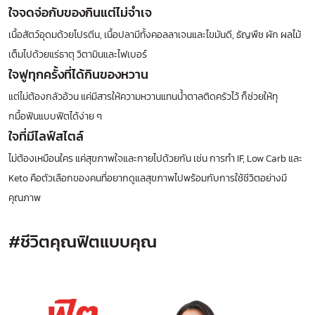
ใจจดจ่อกับของกินแต่ไม่จำเจ
เนื้อสัตว์อุดมด้วยโปรตีน, เนื้อปลามีทั้งคอลลาเจนและไขมันดี, ธัญพืช ผัก ผลไม้
เต็มไปด้วยแร่ธาตุ วิตามินและไฟเบอร์
ใจฟูทุกครั้งที่ได้กินของหวาน
แต่ไม่ต้องกลัวอ้วน แค่มีสารให้ความหวานแทนน้ำตาลติดครัวไว้ ก็ช่วยให้ทุ
กมื้อฟินแบบฟิตได้ง่าย ๆ
ใจที่มีไลฟ์สไตล์
ไม่ต้องเหมือนใคร แค่สุขภาพใจและกายไปด้วยกัน เช่น การทำ IF, Low Carb และ
Keto คือตัวเลือกของคนที่อยากดูแลสุขภาพไปพร้อมกับการใช้ชีวิตอย่างมี
คุณภาพ
#ชีวิตคุณฟิตแบบคุณ