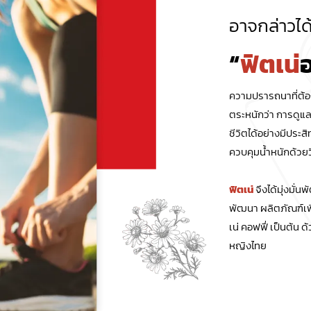
อาจกล่าวได้
“
ฟิตเน่
อ
ความปรารถนาที่ต้อง
ตระหนักว่า การดูแล
ชีวิตได้อย่างมีประส
ควบคุมน้ำหนักด้วยว
ฟิตเน่
จึงได้มุ่งมั่น
พัฒนา ผลิตภัณฑ์เพื
เน่ คอฟฟี่ เป็นต้น 
หญิงไทย