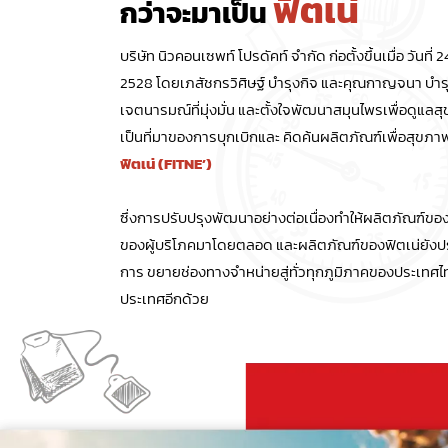
ฟิตเน่
กว่าจะมาเป็น
บริษัท นิวคอนเซพท์ โปรดัคท์ จำกัด ก่อตั้งขึ้นเมื่อ วันที
2528 โดยเภสัชกรวิศิษฐ์ บำรุงกิจ และคุณกาญจนา บำรุ
เจตนารมณ์ที่มุ่งมั่น และตั้งใจพัฒนาสมุนไพรเพื่อดูแ
เป็นที่มาของการบุกเบิกและ คิดค้นผลิตภัณฑ์เพื่อสุขภา
ฟิตเน่ (FITNE’)
ซึ่งการปรับปรุงพัฒนาอย่างต่อเนื่องทำให้ผลิตภัณฑ์ของฟ
ของผู้บริโภคมาโดยตลอด และผลิตภัณฑ์ของฟิตเน่ยัง
การ ขยายช่องทางจำหน่ายสู่ทั่วทุกภูมิภาคของประเทศไ
ประเทศอีกด้วย