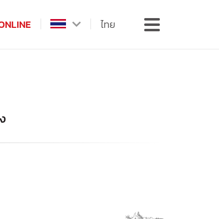
ONLINE
ไทย
มง