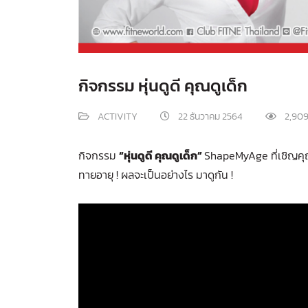
กิจกรรม หุ่นดูดี คุณดูเด็ก
ACTIVITY
22 ธันวาคม 2564
2,90
กิจกรรม
“หุ่นดูดี คุณดูเด็ก”
ShapeMyAge ที่เชิญคุณ
ทายอายุ ! ผลจะเป็นอย่างไร มาดูกัน !