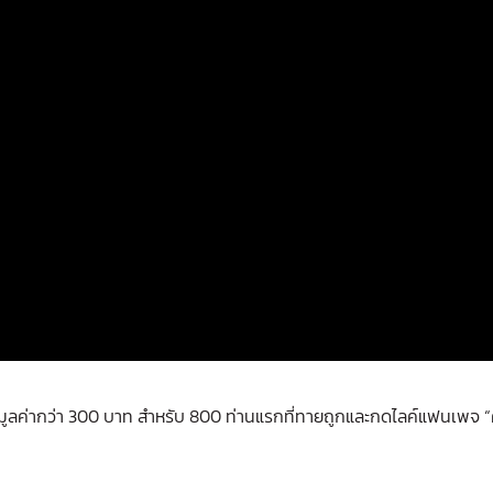
ูลค่ากว่า 300 บาท สำหรับ 800 ท่านแรกที่ทายถูกและกดไลค์แฟนเพจ “คลั