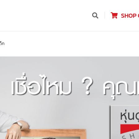
SHOP 
ด็ก