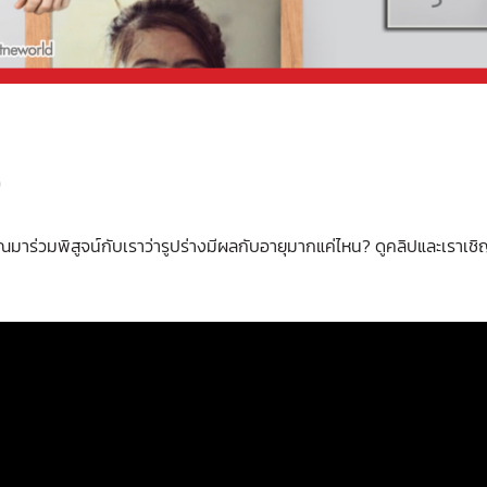
9
มาร่วมพิสูจน์กับเราว่ารูปร่างมีผลกับอายุมากแค่ไหน? ดูคลิปและเราเชิ