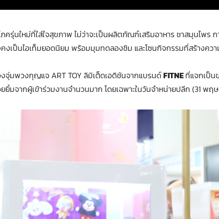
ิโภครุ่นใหม่ที่ใส่ใจสุขภาพ ไม่ว่าจะเป็นผลิตภัณฑ์เสริมอาหาร ชาสมุนไพร
งคงเป็นไอเท็มยอดนิยม พร้อมมุมทดลองชิม และโซนกิจกรรมที่สร้างความ
องจุ่มพวงกุญแจ ART TOY ลิมิเต็ดเอดิชันจากแบรนด์
FITNE
ที่แจกเป็น
อยยิ้มจากผู้เข้าร่วมงานจำนวนมาก โดยเฉพาะในวันจำหน่ายปลีก (31 พฤษภา