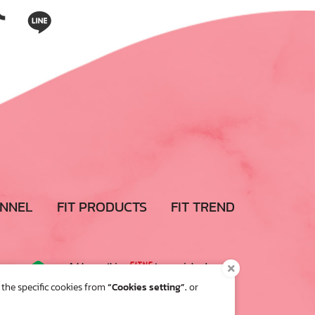
ANNEL
FIT PRODUCTS
FIT TREND
Add something
FITNE
to your inbox!
 the specific cookies from
“Cookies setting”.
or