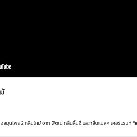
ม้
สมุนไพร 2 กลิ่นใหม่ จาก ฟิตเน่ กลิ่นลิ้นจี่ และกลิ่นแบลค เคอร์แรนท์
"ห