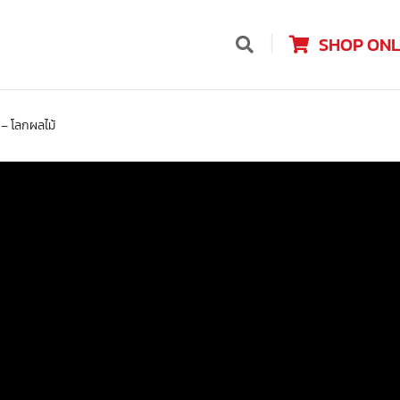
SHOP ONL
– โลกผลไม้