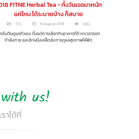
018 FITNE Herbal Tea - ทั้งวันเจอมาหนัก
2018 FITNE
แค่ไหน ได้ระบายบ้าง ก็สบาย
TVC
15 August 2018
4,182
T
าเริ่มต้นดูแลตัวเอง ตั้งแต่การเลือกกินอาหารที่ดี หาเวลาออก
ผู้หญิงยุคใหม่ เ
กำลังกาย และอีกหนึ่งเคล็ดลับการดูแลสุขภาพให้ฟิต
with us!
าได้ที่