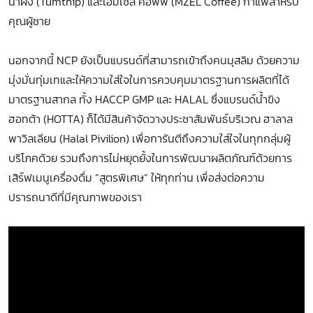
น้ำผึ้ง (Tumthip) และเอ็มเซล คอฟฟี่ (MZEL Coffee) กาแฟสำหรับ
คุณผู้ชาย
นอกจากนี้ NCP ยังเป็นแบรนด์ที่สามารถเข้าถึงคนมุสลิม ด้วยความ
มุ่งมั่นทุ่มเทและให้ความใส่ใจในการควบคุมมาตรฐานการผลิตที่ได้
มาตรฐานสากล ทั้ง HACCP GMP และ HALAL ซึ่งแบรนด์น้ำขิง
ฮอทต้า (HOTTA) ก็ได้มีสินค้าจัดวางประชาสัมพันธ์บริเวณ ฮาลาล
พาวิลเลียน (Halal Pivilion) เพื่อการันตีถึงความใส่ใจในทุกกลุ่มผู้
บริโภคด้วย รวมถึงการไม่หยุดยั้งในการพัฒนาผลิตภัณฑ์ด้วยการ
เสิร์ฟเมนูเครื่องดื่ม “สูตรพิเศษ” ให้ทุกท่าน เพื่อส่งต่อความ
ปรารถนาดีที่มีคุณภาพของเรา