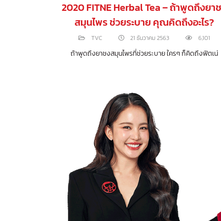
้ต้องลงมือ
2020 FITNE Herbal Tea – ถ้าพูดถึงยา
สมุนไพร ช่วยระบาย คุณคิดถึงอะไร?
3,895
TVC
21 ธันวาคม 2563
6,101
ของคุณ หากมีแรง
ถ้าพูดถึงยาชงสมุนไพรที่ช่วยระบาย ใครๆ ก็คิดถึงฟิตเน่
งสำคัญ