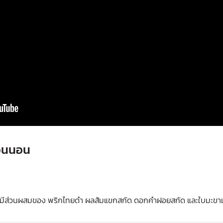
่อนนอน
ร มีส่วนผสมของ พริกไทยดำ ผลส้มแขกสกัด ดอกคำฝอยสกัด และใบมะข