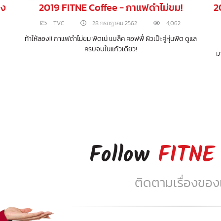
ชง
2019 FITNE Coffee - กาแฟดำไม่ขม!
2
TVC
28 กรกฎาคม 2562
4,062
ท้าให้ลอง!! กาแฟดำไม่ขม ฟิตเน่ แบล็ค คอฟฟี่ ผิวเป๊ะคู่หุ่นฟิต ดูแล
ครบจบในแก้วเดียว!
ม
Follow
FITNE
ติดตามเรื่องของเร