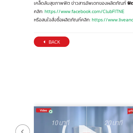
เคล็ดลับสุขภาพฟิต ข่าวสารอัพเดทของผลิตภัณฑ์
ฟิต
คลิก:
https://www.facebook.com/ClubFITNE
หรือสนใจสั่งซื้อผลิตภัณฑ์คลิก:
https://www.liveand
BACK