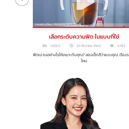
เลือกระดับความฟิต ในแบบที่ใช่
VIDEO
20 ธันวาคม 2564
4,263
ฟิตเน่ ชงอย่างไรให้เหมาะกับคุณ? ลองเช็กสิว่าแบบคุณ...ต้องร
ไหน