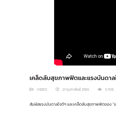
เคล็ดลับสุขภาพฟิตและแรงบันดา
VIDEO
21 กุมภาพันธ์ 2565
3,708
สัมผัสแรงบันดาลใจดีๆ และเคล็ดลับสุขภาพฟิตของ "เม