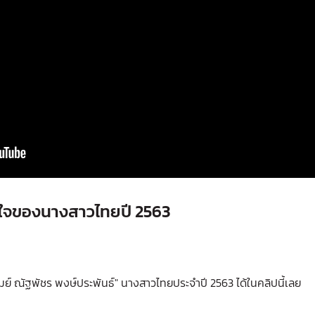
ลใจของนางสาวไทยปี 2563
ย์ ณัฐพัชร พงษ์ประพันธ์" นางสาวไทยประจำปี 2563 ได้ในคลิปนี้เลย