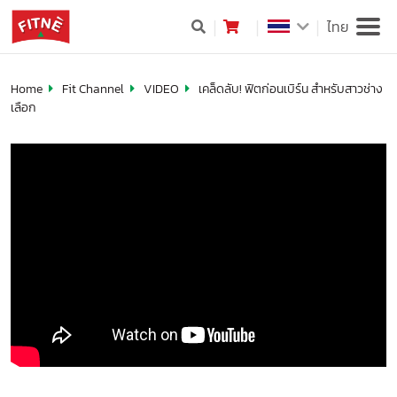
ไทย
Home
Fit Channel
VIDEO
เคล็ดลับ! ฟิตก่อนเบิร์น สำหรับสาวช่าง
เลือก