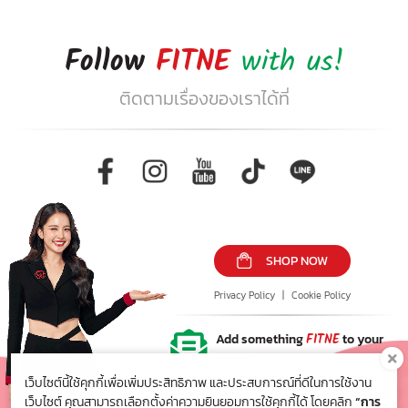
Follow
FITNE
with us!
ติดตามเรื่องของเราได้ที่
SHOP NOW
Privacy Policy
|
Cookie Policy
Add something
FITNE
to your
inbox!
เว็บไซต์นี้ใช้คุกกี้เพื่อเพิ่มประสิทธิภาพ และประสบการณ์ที่ดีในการใช้งาน
เว็บไซต์ คุณสามารถเลือกตั้งค่าความยินยอมการใช้คุกกี้ได้ โดยคลิก
“การ