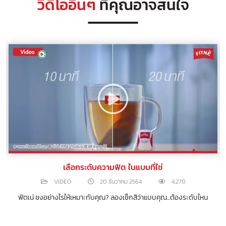
วิดีโออื่นๆ
ที่คุณอาจสนใจ
เลือกระดับความฟิต ในแบบที่ใช่
VIDEO
20 ธันวาคม 2564
4,270
ฟิตเน่ ชงอย่างไรให้เหมาะกับคุณ? ลองเช็กสิว่าแบบคุณ...ต้องระดับไหน