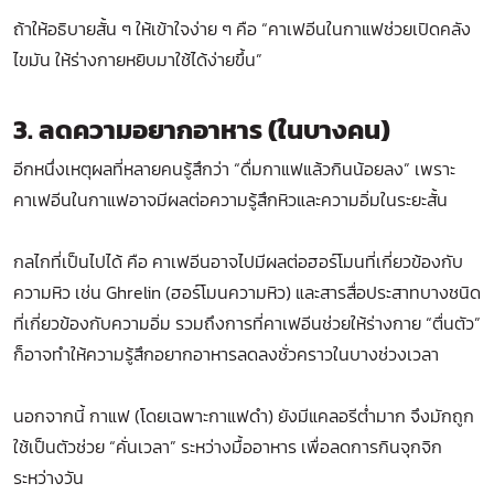
ถ้าให้อธิบายสั้น ๆ ให้เข้าใจง่าย ๆ คือ “คาเฟอีนในกาแฟช่วยเปิดคลัง
ไขมัน ให้ร่างกายหยิบมาใช้ได้ง่ายขึ้น”
3. ลดความอยากอาหาร (ในบางคน)
อีกหนึ่งเหตุผลที่หลายคนรู้สึกว่า “ดื่มกาแฟแล้วกินน้อยลง” เพราะ
คาเฟอีนในกาแฟอาจมีผลต่อความรู้สึกหิวและความอิ่มในระยะสั้น
กลไกที่เป็นไปได้ คือ คาเฟอีนอาจไปมีผลต่อฮอร์โมนที่เกี่ยวข้องกับ
ความหิว เช่น Ghrelin (ฮอร์โมนความหิว) และสารสื่อประสาทบางชนิด
ที่เกี่ยวข้องกับความอิ่ม รวมถึงการที่คาเฟอีนช่วยให้ร่างกาย “ตื่นตัว”
ก็อาจทำให้ความรู้สึกอยากอาหารลดลงชั่วคราวในบางช่วงเวลา
นอกจากนี้ กาแฟ (โดยเฉพาะกาแฟดำ) ยังมีแคลอรีต่ำมาก จึงมักถูก
ใช้เป็นตัวช่วย “คั่นเวลา” ระหว่างมื้ออาหาร เพื่อลดการกินจุกจิก
ระหว่างวัน