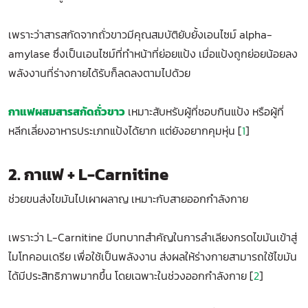
เพราะว่าสารสกัดจากถั่วขาวมีคุณสมบัติยับยั้งเอนไซม์ alpha-
amylase ซึ่งเป็นเอนไซม์ที่ทำหน้าที่ย่อยแป้ง เมื่อแป้งถูกย่อยน้อยลง
พลังงานที่ร่างกายได้รับก็ลดลงตามไปด้วย
กาแฟผสมสารสกัดถั่วขาว
เหมาะสับหรับผู้ที่ชอบกินแป้ง หรือผู้ที่
หลีกเลี่ยงอาหารประเภทแป้งได้ยาก แต่ยังอยากคุมหุ่น [
1
]
2. กาแฟ + L-Carnitine
ช่วยขนส่งไขมันไปเผาผลาญ เหมาะกับสายออกกำลังกาย
เพราะว่า L-Carnitine มีบทบาทสำคัญในการลำเลียงกรดไขมันเข้าสู่
ไมโทคอนเดรีย เพื่อใช้เป็นพลังงาน ส่งผลให้ร่างกายสามารถใช้ไขมัน
ได้มีประสิทธิภาพมากขึ้น โดยเฉพาะในช่วงออกกำลังกาย [
2
]