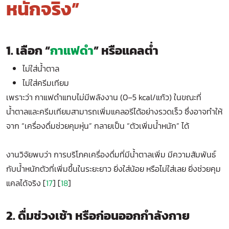
หนักจริง”
1. เลือก “
กาแฟดำ
” หรือแคลต่ำ
ไม่ใส่น้ำตาล
ไม่ใส่ครีมเทียม
เพราะว่า กาแฟดำแทบไม่มีพลังงาน (0–5 kcal/แก้ว) ในขณะที่
น้ำตาลและครีมเทียมสามารถเพิ่มแคลอรีได้อย่างรวดเร็ว ซึ่งอาจทำให้
จาก “เครื่องดื่มช่วยคุมหุ่น” กลายเป็น “ตัวเพิ่มน้ำหนัก” ได้
งานวิจัยพบว่า การบริโภคเครื่องดื่มที่มีน้ำตาลเพิ่ม มีความสัมพันธ์
กับน้ำหนักตัวที่เพิ่มขึ้นในระยะยาว ยิ่งใส่น้อย หรือไม่ใส่เลย ยิ่งช่วยคุม
แคลได้จริง [
17
] [
18
]
2. ดื่มช่วงเช้า หรือก่อนออกกำลังกาย