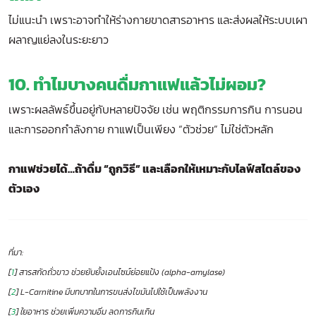
ไม่แนะนำ เพราะอาจทำให้ร่างกายขาดสารอาหาร และส่งผลให้ระบบเผา
ผลาญแย่ลงในระยะยาว
10. ทำไมบางคนดื่มกาแฟแล้วไม่ผอม?
เพราะผลลัพธ์ขึ้นอยู่กับหลายปัจจัย เช่น พฤติกรรมการกิน การนอน
และการออกกำลังกาย กาแฟเป็นเพียง “ตัวช่วย” ไม่ใช่ตัวหลัก
กาแฟช่วยได้…ถ้าดื่ม “ถูกวิธี” และเลือกให้เหมาะกับไลฟ์สไตล์ของ
ตัวเอง
ที่มา:
[
1
] สารสกัดถั่วขาว ช่วยยับยั้งเอนไซม์ย่อยแป้ง (alpha-amylase)
[
2
] L-Carnitine มีบทบาทในการขนส่งไขมันไปใช้เป็นพลังงาน
[
3
] ใยอาหาร ช่วยเพิ่มความอิ่ม ลดการกินเกิน