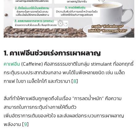
1. คาเฟอีนช่วยเร่งการเผาผลาญ
คาเฟอีน
(Caffeine) คือสารธรรมชาติในกลุ่ม stimulant ที่ออกฤทธิ์
กระตุ้นระบบประสาทส่วนกลาง พบได้ในพืชหลายชนิด เช่น เมล็ด
กาแฟ ใบชา เมล็ดโกโก้ และกัวรานา [
8
]
สิ่งที่ทำให้คาเฟอีนถูกพูดถึงในเรื่อง “การลดน้ำหนัก” คือความ
สามารถในการกระตุ้นร่างกายให้ตื่นตัว
เพิ่มอัตราการเต้นของหัวใจ และส่งผลต่อกระบวนการเผาผลาญ
พลังงาน [
9
]