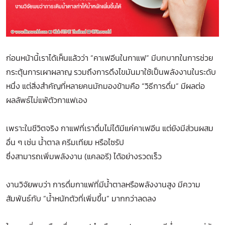
ก่อนหน้านี้เราได้เห็นแล้วว่า “คาเฟอีนในกาแฟ” มีบทบาทในการช่วย
กระตุ้นการเผาผลาญ รวมถึงการดึงไขมันมาใช้เป็นพลังงานในระดับ
หนึ่ง แต่สิ่งสำคัญที่หลายคนมักมองข้ามคือ “วิธีการดื่ม” มีผลต่อ
ผลลัพธ์ไม่แพ้ตัวกาแฟเอง
เพราะในชีวิตจริง กาแฟที่เราดื่มไม่ได้มีแค่คาเฟอีน แต่ยังมีส่วนผสม
อื่น ๆ เช่น น้ำตาล ครีมเทียม หรือไซรัป
ซึ่งสามารถเพิ่มพลังงาน (แคลอรี) ได้อย่างรวดเร็ว
งานวิจัยพบว่า การดื่มกาแฟที่มีน้ำตาลหรือพลังงานสูง มีความ
สัมพันธ์กับ “น้ำหนักตัวที่เพิ่มขึ้น” มากกว่าลดลง