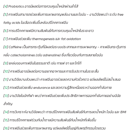
[
4
] Probiotics อาจมีผลต่อการควบคุมน้ำหนักผ่านลำไส้
[
5
] คาเฟอีนสามารถช่วยเพิ่มการเผาผลาญพลังงานและไขมัน - งานวิจัยพบว่า ระดับ free
fatty acids ในเลือดเพิ่มขึ้นหลังบริโภคคาเฟอีน
[
6
] การบริโภคกาแฟมีความสัมพันธ์กับการควบคุมน้ำหนักในระยะยาว
[
7
] คาเฟอีนช่วยเพิ่ม thermogenesis และ fat oxidation
[
8
] Caffeine เป็นสารกระตุ้นที่มีผลต่อระบบประสาทและการเผาผลาญ - คาเฟอีนกระตุ้นการ
หลั่ง catecholamines (เช่น adrenaline) ซึ่งเกี่ยวข้องกับการสลายไขมัน
[
9
] แหล่งของคาเฟอีนในธรรมชาติ เช่น กาแฟ ชา และโกโก้
[
10
] คาเฟอีนอาจมีผลต่อความอยากอาหารและการรับประทานในระยะสั้น
[
11
] งานวิจัยบางส่วนพบว่า คาเฟอีนอาจช่วยลดความหิวชั่วคราว แต่ผลลัพธ์ไม่สม่ำเสมอ
[
12
] คาเฟอีนช่วยเพิ่ม endurance และลดความรู้สึกเหนื่อยระหว่างออกกำลังกาย
[
13
] งานวิจัยในนักกีฬา พบว่าคาเฟอีนช่วยเพิ่มประสิทธิภาพการออกกำลังกายอย่างมีนัย
สำคัญ
[
14
] การวิเคราะห์งานวิจัยพบว่า การบริโภคคาเฟอีนสัมพันธ์กับการลดน้ำหนัก ไขมัน และ BMI
[
15
] การบริโภคกาแฟร่วมกับน้ำตาลมีความสัมพันธ์กับน้ำหนักที่เพิ่มขึ้น
[
16
] คาเฟอีนช่วยเพิ่มการเผาผลาญ แต่ผลลัพธ์ขึ้นอยู่กับพฤติกรรมโดยรวม