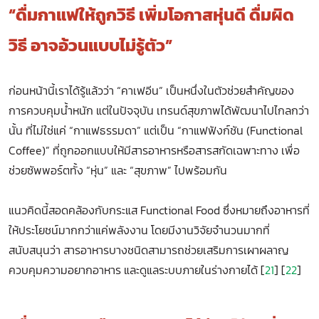
“ดื่มกาแฟให้ถูกวิธี เพิ่มโอกาสหุ่นดี ดื่มผิด
วิธี อาจอ้วนแบบไม่รู้ตัว”
ก่อนหน้านี้เราได้รู้แล้วว่า “คาเฟอีน” เป็นหนึ่งในตัวช่วยสำคัญของ
การควบคุมน้ำหนัก แต่ในปัจจุบัน เทรนด์สุขภาพได้พัฒนาไปไกลกว่า
นั้น ที่ไม่ใช่แค่ “กาแฟธรรมดา” แต่เป็น “กาแฟฟังก์ชัน (Functional
Coffee)” ที่ถูกออกแบบให้มีสารอาหารหรือสารสกัดเฉพาะทาง เพื่อ
ช่วยซัพพอร์ตทั้ง “หุ่น” และ “สุขภาพ” ไปพร้อมกัน
แนวคิดนี้สอดคล้องกับกระแส Functional Food ซึ่งหมายถึงอาหารที่
ให้ประโยชน์มากกว่าแค่พลังงาน โดยมีงานวิจัยจำนวนมากที่
สนับสนุนว่า สารอาหารบางชนิดสามารถช่วยเสริมการเผาผลาญ
ควบคุมความอยากอาหาร และดูแลระบบภายในร่างกายได้ [
21
] [
22
]