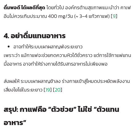
ดื่มพอดี ได้ผลดีที่สุด
โดยทั่วไป องค์กรด้านสุขภาพแนะนำว่า คาเฟ
อีนไม่ควรเกินประมาณ 400 mg/วัน (≈ 3–4 แก้วกาแฟ) [
9
]
4. อย่าดื่มแทนอาหาร
อาจทำให้ระบบเผาผลาญพังระยะยาว
เพราะว่า แม้กาแฟจะช่วยกดความหิวได้ชั่วคราว แต่การใช้กาแฟแทน
มื้ออาหาร อาจทำให้ร่างกายได้รับสารอาหารไม่เพียงพอ
ส่งผลให้ ระบบเผาผลาญช้าลง ร่างกายเข้าสู่โหมดประหยัดพลังงาน
เสี่ยงโยโย่ในระยะยาว [
19
] [
20
]
สรุป: กาแฟคือ “ตัวช่วย” ไม่ใช่ “ตัวแทน
อาหาร”