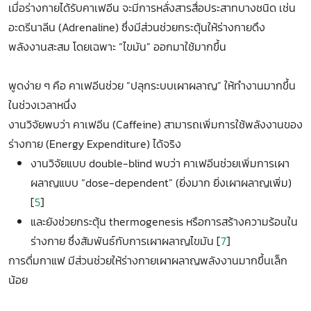
เมื่อร่างกายได้รับคาเฟอีน จะมีการหลั่งสารสื่อประสาทบางชนิด เช่น
อะดรีนาลีน (Adrenaline) ซึ่งมีส่วนช่วยกระตุ้นให้ร่างกายดึง
พลังงานสะสม โดยเฉพาะ “ไขมัน” ออกมาใช้มากขึ้น
พูดง่าย ๆ คือ คาเฟอีนช่วย “ปลุกระบบเผาผลาญ” ให้ทำงานมากขึ้น
ในช่วงเวลาหนึ่ง
งานวิจัยพบว่า คาเฟอีน (Caffeine) สามารถเพิ่มการใช้พลังงานของ
ร่างกาย (Energy Expenditure) ได้จริง
งานวิจัยแบบ double-blind พบว่า คาเฟอีนช่วยเพิ่มการเผา
ผลาญแบบ “dose-dependent” (ยิ่งมาก ยิ่งเผาผลาญเพิ่ม)
[
5
]
และยังช่วยกระตุ้น thermogenesis หรือการสร้างความร้อนใน
ร่างกาย ซึ่งสัมพันธ์กับการเผาผลาญไขมัน [
7
]
การดื่มกาแฟ มีส่วนช่วยให้ร่างกายเผาผลาญพลังงานมากขึ้นเล็ก
น้อย