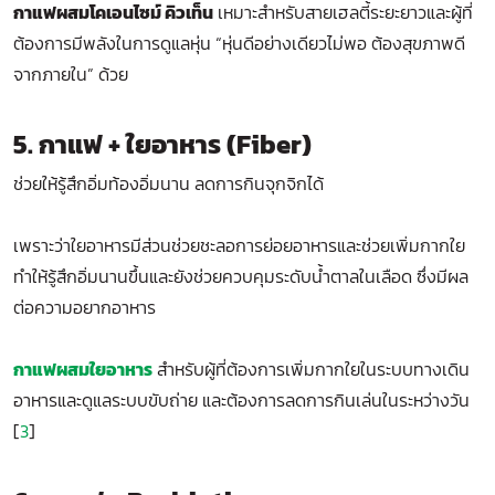
กาแฟผสมโคเอนไซม์ คิวเท็น
เหมาะสำหรับสายเฮลตี้ระยะยาวและผู้ที่
ต้องการมีพลังในการดูแลหุ่น “หุ่นดีอย่างเดียวไม่พอ ต้องสุขภาพดี
จากภายใน” ด้วย
5. กาแฟ + ใยอาหาร (Fiber)
ช่วยให้รู้สึกอิ่มท้องอิ่มนาน ลดการกินจุกจิกได้
เพราะว่าใยอาหารมีส่วนช่วยชะลอการย่อยอาหารและช่วยเพิ่มกากใย
ทำให้รู้สึกอิ่มนานขึ้นและยังช่วยควบคุมระดับน้ำตาลในเลือด ซึ่งมีผล
ต่อความอยากอาหาร
กาแฟผสมใยอาหาร
สำหรับผู้ที่ต้องการเพิ่มกากใยในระบบทางเดิน
อาหารและดูแลระบบขับถ่าย และต้องการลดการกินเล่นในระหว่างวัน
[
3
]