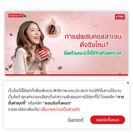
กาแฟคอลลาเจน ดีจริงไหม? ดื่มแล้วผอม ผิวใสได้จริงหรือแค่
กระแส
เว็บไซต์นี้ใช้คุกกี้เพื่อเพิ่มประสิทธิภาพ และประสบการณ์ที่ดีในการใช้งาน
เว็บไซต์ คุณสามารถเลือกตั้งค่าความยินยอมการใช้คุกกี้ได้ โดยคลิก
“การ
FOOD FOR FIT
02 มิถุนายน 2569
605
ตั้งค่าคุกกี้”
หรือคลิก
“ยอมรับทั้งหมด”
กาแฟผสมคอลลาเจน ดื่มง่าย เข้ากับไลฟ์สไตล์ ช่วยเติมคอลลาเจนให้
รายละเอียดเพิ่มเติม
นโยบายความเป็นส่วนตัว
ร่างกาย เสริมการดูแลผิวและรูปร่างแบบองค์รวม แม้จะไม่ใช่ “ทางลัด” ของ
ตั้งค่าคุกกี้
ยอมรับทั้งหมด
การลดน้ำหนัก แต่ถือเป็นตัวช่วยที่ทำให้การดูแลตัวเอง “ง่ายและต่อเนื่อง
ขึ้น”