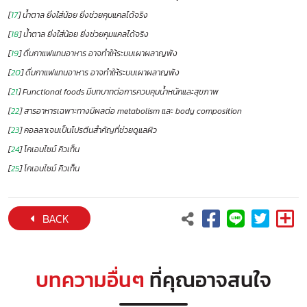
[
17
] น้ำตาล ยิ่งใส่น้อย ยิ่งช่วยคุมแคลได้จริง
[
18
] น้ำตาล ยิ่งใส่น้อย ยิ่งช่วยคุมแคลได้จริง
[
19
] ดื่มกาแฟแทนอาหาร อาจทำให้ระบบเผาผลาญพัง
[
20
] ดื่มกาแฟแทนอาหาร อาจทำให้ระบบเผาผลาญพัง
[
21
] Functional foods มีบทบาทต่อการควบคุมน้ำหนักและสุขภาพ
[
22
] สารอาหารเฉพาะทางมีผลต่อ metabolism และ body composition
[
23
] คอลลาเจนเป็นโปรตีนสำคัญที่ช่วยดูแลผิว
[
24
] โคเอนไซม์ คิวเท็น
[
25
] โคเอนไซม์ คิวเท็น
BACK
บทความอื่นๆ
ที่คุณอาจสนใจ