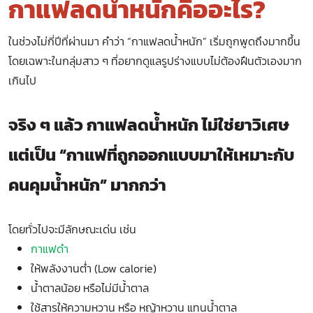
กาแฟลดน้ำหนักคืออะไร?
ในช่วงไม่กี่ปีที่ผ่านมา คำว่า “กาแฟลดน้ำหนัก” เริ่มถูกพูดถึงมากขึ้น
โดยเฉพาะในกลุ่มสาว ๆ ที่อยากดูแลรูปร่างแบบไม่ต้องฝืนตัวเองมาก
เกินไป
จริง ๆ แล้ว กาแฟลดน้ำหนัก ไม่ใช่ยาวิเศษ
แต่เป็น “กาแฟที่ถูกออกแบบมาให้เหมาะกับ
คนคุมน้ำหนัก” มากกว่า
โดยทั่วไปจะมีลักษณะเด่น เช่น
กาแฟดำ
ให้พลังงานต่ำ (Low calorie)
น้ำตาลน้อย หรือไม่มีน้ำตาล
ใช้สารให้ความหวาน หรือ หญ้าหวาน แทนน้ำตาล