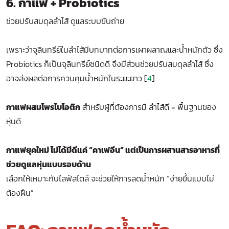
6. กาแฟ + Probiotics
ช่วยปรับสมดุลลำไส้ ดูแลระบบขับถ่าย
เพราะว่าจุลินทรีย์ในลำไส้มีบทบาทต่อการเผาผลาญและน้ำหนักตัว ซึ่ง
Probiotics ก็เป็นจุลินทรีย์ชนิดดี จึงมีส่วนช่วยปรับสมดุลลำไส้ ซึ่ง
อาจส่งผลต่อการควบคุมน้ำหนักในระยะยาว [
4
]
กาแฟผสมโพรไบโอติก
สำหรับผู้ที่ต้องการมี ลำไส้ดี = พื้นฐานของ
หุ่นดี
กาแฟยุคใหม่ ไม่ได้มีดีแค่ “คาเฟอีน” แต่เป็นการผสานสารอาหารที่
ช่วยดูแลหุ่นแบบรอบด้าน
เลือกให้เหมาะกับไลฟ์สไตล์ จะช่วยให้การลดน้ำหนัก “ง่ายขึ้นแบบไม่
ต้องฝืน”