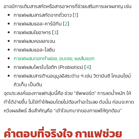
อาจมีการเติมสารสกัดหรือสารอาหารที่ช่วยเสริมการเผาผลาญ เช่น
กาแฟผสมสารสกัดจากถั่วขาว [
1
]
กาแฟผสมแอล-คาร์นิทีน [
2
]
กาแฟผสมใยอาหาร [
3
]
กาแฟผสมคอลลาเจน
กาแฟผสมแอล-ไลซีน
กาแฟผสมดอกคำฝอย, อบเชย, ผลส้มแขก
กาแฟผสมโพรไบโอติก (Probiotics) [
4
]
กาแฟผสมสารต้านอนุมูลอิสระต่าง ๆ เช่น วิตามินซี โคเอนไซม์
คิวเท็น เป็นต้น
จุดประสงค์ของกาแฟกลุ่มนี้คือ ช่วย “ซัพพอร์ต” การลดน้ำหนัก ให้
ทำได้ง่ายขึ้น ไม่ใช่ทำให้ผอมโดยไม่ต้องทำอะไรเลย ดังนั้น ก่อนจะคาด
หวังผลลัพธ์ สิ่งสำคัญคือ “เข้าใจบทบาทของกาแฟให้ถูกต้อง”
คำตอบที่จริงใจ กาแฟช่วย