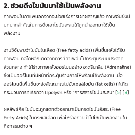
2. ช่วยดึงไขมันมาใช้เป็นพลังงาน
คาเฟอีนในกาแฟนอกจากจะช่วยเร่งการเผาผลาญแล้ว คาเฟอีนยังมี
บทบาทสำคัญในการดึงเอาไขมันสะสมให้ถูกนำออกมาใช้เป็น
พลังงาน
งานวิจัยพบว่าไขมันในเลือด (free fatty acids) เพิ่มขึ้นหลังได้รับ
คาเฟอีน กลไกหลักเกิดจากการที่คาเฟอีนไปกระตุ้นระบบประสาท
ส่วนกลาง ทำให้ร่างกายหลั่งฮอร์โมนอย่าง อะดรีนาลีน (Adrenaline)
ซึ่งเป็นฮอร์โมนที่มีหน้าที่กระตุ้นร่างกายให้พร้อมใช้พลังงาน เมื่อ
ฮอร์โมนนี้เพิ่มขึ้นจะส่งสัญญาณไปยังเซลล์ไขมัน (fat cells) ให้เกิด
กระบวนการที่เรียกว่า Lipolysis หรือ “การสลายไขมันสะสม” [
5
] [
8
]
ผลลัพธ์คือ ไขมันจะถูกแตกตัวออกมาเป็นกรดไขมันอิสระ (Free
Fatty Acids) ในกระแสเลือด เพื่อให้ร่างกายนำไปใช้เป็นพลังงานใน
กิจกรรมต่าง ๆ