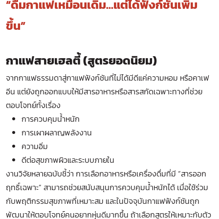
“ดื่มกาแฟเหมือนเดิม…แต่ได้ฟังก์ชันเพิ่ม
ขึ้น”
กาแฟสายเฮลตี้ (สูตรยอดนิยม)
จากกาแฟธรรมดาสู่กาแฟฟังก์ชันที่ไม่ได้มีดีแค่ความหอม หรือคาเฟ
อีน แต่ยังถูกออกแบบให้มีสารอาหารหรือสารสกัดเฉพาะทางที่ช่วย
ตอบโจทย์ทั้งเรื่อง
การควบคุมน้ำหนัก
การเผาผลาญพลังงาน
ความอิ่ม
ดีต่อสุขภาพผิวและระบบภายใน
งานวิจัยหลายฉบับชี้ว่า การเลือกอาหารหรือเครื่องดื่มที่มี “สารออก
ฤทธิ์เฉพาะ” สามารถช่วยสนับสนุนการควบคุมน้ำหนักได้ เมื่อใช้ร่วม
กับพฤติกรรมสุขภาพที่เหมาะสม และในปัจจุบันกาแฟฟังก์ชันถูก
พัฒนาให้ตอบโจทย์คนอยากหุ่นดีมากขึ้น ถ้าเลือกสูตรให้เหมาะกับตัว