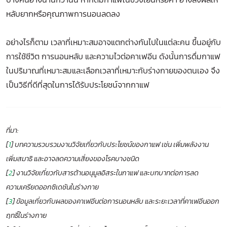
หลับยากหรือคุณภาพการนอนลดลง
อย่างไรก็ตาม เวลาที่เหมาะสมอาจแตกต่างกันไปในแต่ละคน ขึ้นอยู่กับ
การใช้ชีวิต การนอนหลับ และความไวต่อคาเฟอีน ดังนั้นการดื่มกาแฟ
ในปริมาณที่เหมาะสมและเลือกเวลาที่เหมาะกับร่างกายของตนเอง จึง
เป็นวิธีที่ดีที่สุดในการได้รับประโยชน์จากกาแฟ
ที่มา:
[
1
] บทความรวบรวมงานวิจัยเกี่ยวกับประโยชน์ของกาแฟ เช่น เพิ่มพลังงาน
เพิ่มสมาธิ และอาจลดความเสี่ยงของโรคบางชนิด
[
2
] งานวิจัยเกี่ยวกับสารต้านอนุมูลอิสระในกาแฟ และบทบาทต่อการลด
ความเครียดออกซิเดชันในร่างกาย
[
3
] ข้อมูลเกี่ยวกับผลของคาเฟอีนต่อการนอนหลับ และระยะเวลาที่คาเฟอีนออก
ฤทธิ์ในร่างกาย