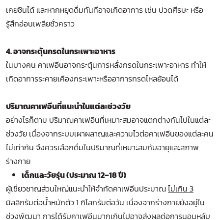
เคยชินได้ และหากหยุดดื่มทันทีอาจเกิดอาการ เช่น ปวดศีรษะ หรือ
รู้สึกอ่อนเพลียชั่วคราว
4. อาจกระตุ้นกรดในกระเพาะอาหาร
ในบางคน คาเฟอีนอาจกระตุ้นการหลั่งกรดในกระเพาะอาหาร ทำให้
เกิดอาการระคายเคืองกระเพาะหรืออาการกรดไหลย้อนได้
ปริมาณคาเฟอีนที่แนะนำในแต่ละช่วงวัย
อย่างไรก็ตาม ปริมาณคาเฟอีนที่เหมาะสมอาจแตกต่างกันไปในแต่ละ
ช่วงวัย เนื่องจากระบบเผาผลาญและความไวต่อคาเฟอีนของแต่ละคน
ไม่เท่ากัน จึงควรเลือกดื่มในปริมาณที่เหมาะสมกับอายุและสภาพ
ร่างกาย
เด็กและวัยรุ่น (ประมาณ 12–18 ปี)
ผู้เชี่ยวชาญส่วนใหญ่แนะนำให้จำกัดคาเฟอีนประมาณ
ไม่เกิน 3
มิลลิกรัมต่อน้ำหนักตัว 1 กิโลกรัมต่อวัน
เนื่องจากร่างกายยังอยู่ใน
ช่วงพัฒนา การได้รับคาเฟอีนมากเกินไปอาจส่งผลต่อการนอนหลับ