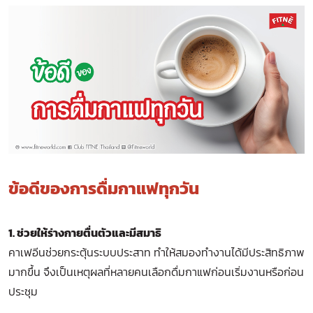
ข้อดีของการดื่มกาแฟทุกวัน
1. ช่วยให้ร่างกายตื่นตัวและมีสมาธิ
คาเฟอีนช่วยกระตุ้นระบบประสาท ทำให้สมองทำงานได้มีประสิทธิภาพ
มากขึ้น จึงเป็นเหตุผลที่หลายคนเลือกดื่มกาแฟก่อนเริ่มงานหรือก่อน
ประชุม