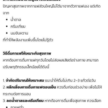
ปัญหาสุขภาพจากกาแฟส่วนใหญ่ไม่ได้มาจากตัวกาแฟเอง แต่เกิด
จาก
น้ำตาล
ครีมเทียม
นมข้นหวาน
ที่ทำให้พลังงานเพิ่มขึ้นโดยไม่รู้ตัว
วิธีดื่มกาแฟให้เหมาะกับสุขภาพ
หากต้องการดื่มกาแฟทุกวันโดยไม่ส่งผลเสียต่อร่างกาย สามารถ
ปรับพฤติกรรมเล็กน้อยได้ดังนี้
1.
จำกัดปริมาณให้เหมาะสม
แนะนำให้ดื่มไม่เกิน 2–3 แก้วต่อวัน
2.
หลีกเลี่ยงการดื่มกาแฟตอนเย็น
ควรดื่มก่อนช่วงบ่าย เพื่อไม่ให้
กระทบต่อการนอน
3.
ลดน้ำตาลและครีมเทียม
หากต้องการดื่มเพื่อสุขภาพ ควรเลือก
กาแฟดำ