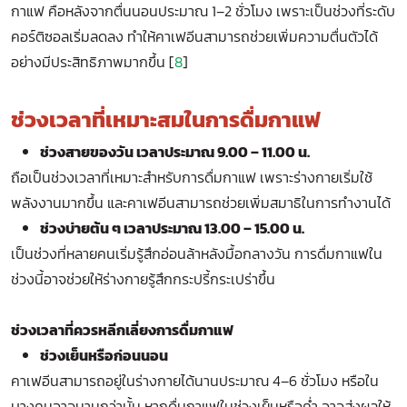
กาแฟ คือหลังจากตื่นนอนประมาณ 1–2 ชั่วโมง เพราะเป็นช่วงที่ระดับ
คอร์ติซอลเริ่มลดลง ทำให้คาเฟอีนสามารถช่วยเพิ่มความตื่นตัวได้
อย่างมีประสิทธิภาพมากขึ้น [
8
]
ช่วงเวลาที่เหมาะสมในการดื่มกาแฟ
ช่วงสายของวัน เวลาประมาณ 9.00 – 11.00 น.
ถือเป็นช่วงเวลาที่เหมาะสำหรับการดื่มกาแฟ เพราะร่างกายเริ่มใช้
พลังงานมากขึ้น และคาเฟอีนสามารถช่วยเพิ่มสมาธิในการทำงานได้
ช่วงบ่ายต้น ๆ เวลาประมาณ 13.00 – 15.00 น.
เป็นช่วงที่หลายคนเริ่มรู้สึกอ่อนล้าหลังมื้อกลางวัน การดื่มกาแฟใน
ช่วงนี้อาจช่วยให้ร่างกายรู้สึกกระปรี้กระเปร่าขึ้น
ช่วงเวลาที่ควรหลีกเลี่ยงการดื่มกาแฟ
ช่วงเย็นหรือก่อนนอน
คาเฟอีนสามารถอยู่ในร่างกายได้นานประมาณ 4–6 ชั่วโมง หรือใน
บางคนอาจนานกว่านั้น หากดื่มกาแฟในช่วงเย็นหรือค่ำ อาจส่งผลให้