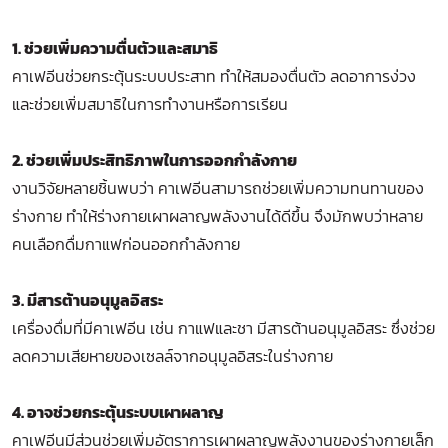
1. ช่วยเพิ่มความตื่นตัวและสมาธิ
คาเฟอีนช่วยกระตุ้นระบบประสาท ทำให้สมองตื่นตัว ลดอาการง่วง
และช่วยเพิ่มสมาธิในการทำงานหรือการเรียน
2. ช่วยเพิ่มประสิทธิภาพในการออกกำลังกาย
งานวิจัยหลายชิ้นพบว่า คาเฟอีนสามารถช่วยเพิ่มความทนทานของ
ร่างกาย ทำให้ร่างกายเผาผลาญพลังงานได้ดีขึ้น จึงมักพบว่าหลาย
คนเลือกดื่มกาแฟก่อนออกกำลังกาย
3. มีสารต้านอนุมูลอิสระ
เครื่องดื่มที่มีคาเฟอีน เช่น กาแฟและชา มีสารต้านอนุมูลอิสระ ซึ่งช่วย
ลดความเสียหายของเซลล์จากอนุมูลอิสระในร่างกาย
4. อาจช่วยกระตุ้นระบบเผาผลาญ
คาเฟอีนมีส่วนช่วยเพิ่มอัตราการเผาผลาญพลังงานของร่างกายเล็ก