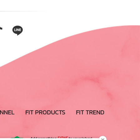
ANNEL
FIT PRODUCTS
FIT TREND
Add something
FITNE
to your inbox!