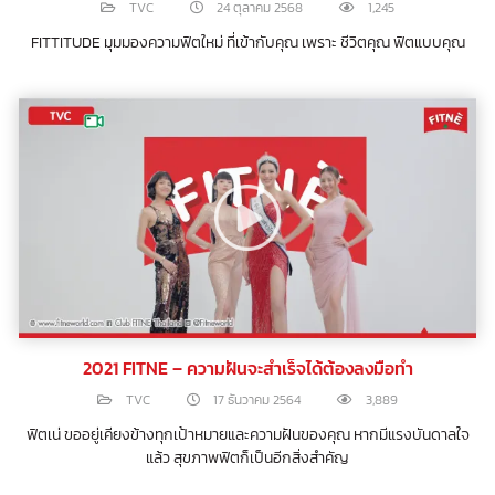
TVC
24 ตุลาคม 2568
1,245
FITTITUDE มุมมองความฟิตใหม่ ที่เข้ากับคุณ เพราะ ชีวิตคุณ ฟิตแบบคุณ
2021 FITNE – ความฝันจะสำเร็จได้ต้องลงมือทำ
TVC
17 ธันวาคม 2564
3,889
ฟิตเน่ ขออยู่เคียงข้างทุกเป้าหมายและความฝันของคุณ หากมีแรงบันดาลใจ
แล้ว สุขภาพฟิตก็เป็นอีกสิ่งสำคัญ