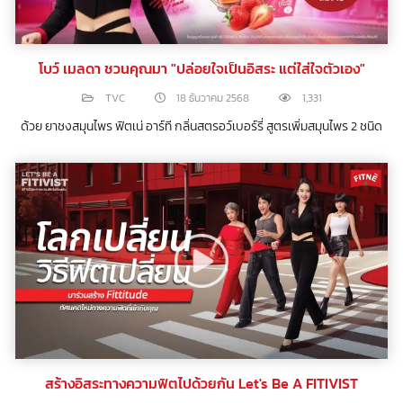
โบว์ เมลดา ชวนคุณมา "ปล่อยใจเป็นอิสระ แต่ใส่ใจตัวเอง"
TVC
18 ธันวาคม 2568
1,331
ด้วย ยาชงสมุนไพร ฟิตเน่ อาร์ที กลิ่นสตรอว์เบอร์รี่ สูตรเพิ่มสมุนไพร 2 ชนิด
สร้างอิสระทางความฟิตไปด้วยกัน Let's Be A FITIVIST